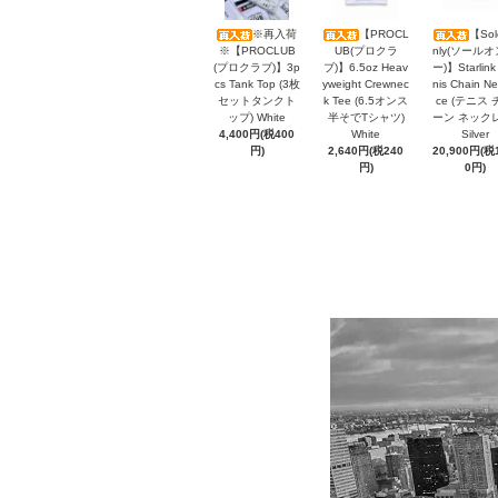
※再入荷
【PROCL
【Sol
※【PROCLUB
UB(プロクラ
nly(ソール
(プロクラブ)】3p
ブ)】6.5oz Heav
ー)】Starlink
cs Tank Top (3枚
yweight Crewnec
nis Chain Ne
セットタンクト
k Tee (6.5オンス
ce (テニス 
ップ) White
半そでTシャツ)
ーン ネック
4,400円(税400
White
Silver
円)
2,640円(税240
20,900円(税1
円)
0円)