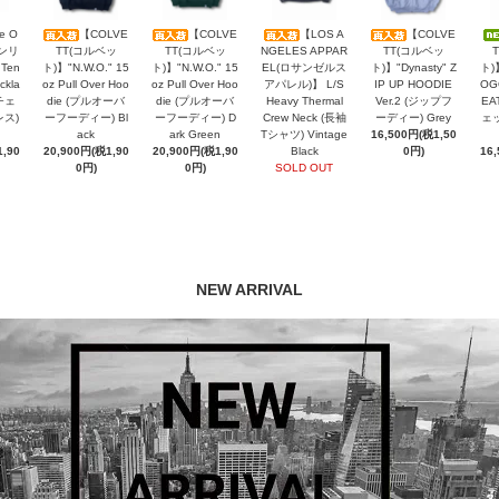
e O
【COLVE
【COLVE
【LOS A
【COLVE
オンリ
TT(コルベッ
TT(コルベッ
NGELES APPAR
TT(コルベッ
 Ten
ト)】"N.W.O." 15
ト)】"N.W.O." 15
EL(ロサンゼルス
ト)】"Dynasty" Z
ト)
ckla
oz Pull Over Hoo
oz Pull Over Hoo
アパレル)】 L/S
IP UP HOODIE
OG
チェ
die (プルオーバ
die (プルオーバ
Heavy Thermal
Ver.2 (ジップフ
EA
レス)
ーフーディー) Bl
ーフーディー) D
Crew Neck (長袖
ーディー) Grey
ェッ
ack
ark Green
Tシャツ) Vintage
16,500円(税1,50
,90
20,900円(税1,90
20,900円(税1,90
Black
0円)
16
0円)
0円)
SOLD OUT
NEW ARRIVAL