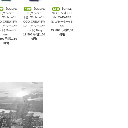
【COLVE
【COLVE
【CHILLI
TT(コルベッ
TT(コルベッ
N'(チリン)】SHI
】"Emboss" L
ト)】"Emboss" L
NY SWEATER
O CREW SW
OGO CREW SW
(ロゴセーター) Bl
T (クルースウ
EAT (クルースウ
ack
ト) Moss Gr
ェット) Navy
22,000円(税2,00
een
16,500円(税1,50
0円)
,500円(税1,50
0円)
0円)