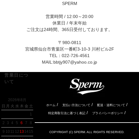
SPERM
営業時間 / 12:00～20:00
休業日 / 年末年始
ご注文は24時間、365日受付しております。
〒980-0811
宮城県仙台市青葉区一番町3-10-3 川村ビル2F
TEL：022-726-4561
MAIL:
bbtjy907@yahoo.co.jp
営業日につ
いて
2026年8月
/
/
/
ホーム
支払い方法について
配送・送料について
日
月
火
水
木
金
土
/
/
特定商取引法に基づく表記
プライバシーポリシー
1
2
3
4
5
6
7
8
9
10
11
12
13
14
15
COPYRIGHT (C) SPERM. ALL RIGHTS RESERVED.