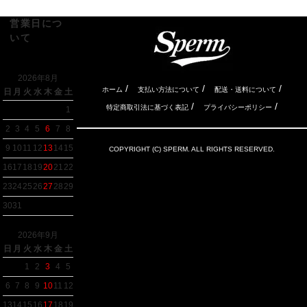
営業日につ
いて
2026年8月
/
/
/
ホーム
支払い方法について
配送・送料について
日
月
火
水
木
金
土
/
/
特定商取引法に基づく表記
プライバシーポリシー
1
2
3
4
5
6
7
8
9
10
11
12
13
14
15
COPYRIGHT (C) SPERM. ALL RIGHTS RESERVED.
16
17
18
19
20
21
22
23
24
25
26
27
28
29
30
31
2026年9月
日
月
火
水
木
金
土
1
2
3
4
5
6
7
8
9
10
11
12
13
14
15
16
17
18
19