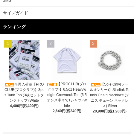
SNS
サイズガイド
ランキング
1
2
3
【PROCLUB(プロ
※再入荷※【PRO
【Sole Only(ソー
クラブ)】6.5oz Heavyw
CLUB(プロクラブ)】3pc
ルオンリー)】Starlink Te
eight Crewneck Tee (6.5
s Tank Top (3枚セットタ
nnis Chain Necklace (テ
オンス半そでTシャツ) W
ンクトップ) White
ニス チェーン ネックレ
hite
4,400円(税400円)
ス) Silver
2,640円(税240円)
20,900円(税1,900円)