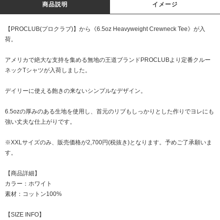
商品説明
イメージ
【PROCLUB(プロクラブ)】から《6.5oz Heavyweight Crewneck Tee》が入
荷。
アメリカで絶大な支持を集める無地の王道ブランドPROCLUBより定番クルー
ネックTシャツが入荷しました。
デイリーに使える飽きの来ないシンプルなデザイン。
6.5ozの厚みのある生地を使用し、首元のリブもしっかりとした作りでヨレにも
強い丈夫な仕上がりです。
※XXLサイズのみ、販売価格が2,700円(税抜き)となります。予めご了承願いま
す。
【商品詳細】
カラー：ホワイト
素材：コットン100%
【SIZE INFO】