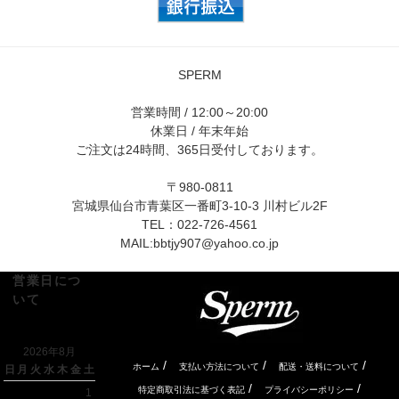
SPERM
営業時間 / 12:00～20:00
休業日 / 年末年始
ご注文は24時間、365日受付しております。
〒980-0811
宮城県仙台市青葉区一番町3-10-3 川村ビル2F
TEL：022-726-4561
MAIL:
bbtjy907@yahoo.co.jp
営業日につ
いて
2026年8月
/
/
/
ホーム
支払い方法について
配送・送料について
日
月
火
水
木
金
土
/
/
特定商取引法に基づく表記
プライバシーポリシー
1