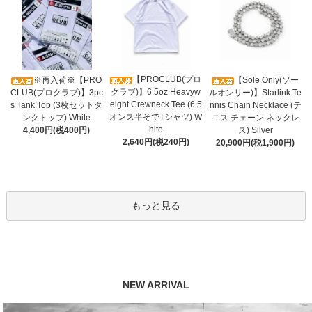
【PROCLUB(プロ
※再入荷※【PRO
【Sole Only(ソー
クラブ)】6.5oz Heavyw
CLUB(プロクラブ)】3pc
ルオンリー)】Starlink Te
eight Crewneck Tee (6.5
s Tank Top (3枚セットタ
nnis Chain Necklace (テ
オンス半そでTシャツ) W
ンクトップ) White
ニス チェーン ネックレ
hite
4,400円(税400円)
ス) Silver
2,640円(税240円)
20,900円(税1,900円)
もっと見る
NEW ARRIVAL