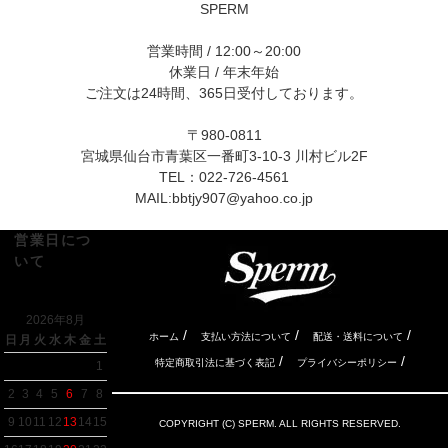
SPERM
営業時間 / 12:00～20:00
休業日 / 年末年始
ご注文は24時間、365日受付しております。
〒980-0811
宮城県仙台市青葉区一番町3-10-3 川村ビル2F
TEL：022-726-4561
MAIL:
bbtjy907@yahoo.co.jp
営業日につ
いて
2026年8月
/
/
/
ホーム
支払い方法について
配送・送料について
日
月
火
水
木
金
土
/
/
特定商取引法に基づく表記
プライバシーポリシー
1
2
3
4
5
6
7
8
9
10
11
12
13
14
15
COPYRIGHT (C) SPERM. ALL RIGHTS RESERVED.