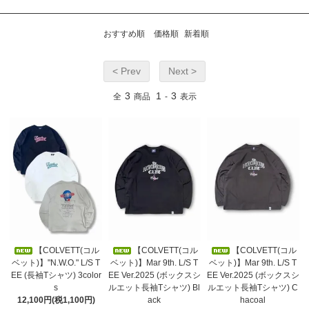
おすすめ順
価格順
新着順
< Prev
Next >
3
1
3
全
商品
-
表示
【COLVETT(コル
【COLVETT(コル
【COLVETT(コル
ベット)】"N.W.O." L/S T
ベット)】Mar 9th. L/S T
ベット)】Mar 9th. L/S T
EE (長袖Tシャツ) 3color
EE Ver.2025 (ボックスシ
EE Ver.2025 (ボックスシ
s
ルエット長袖Tシャツ) Bl
ルエット長袖Tシャツ) C
12,100円(税1,100円)
ack
hacoal