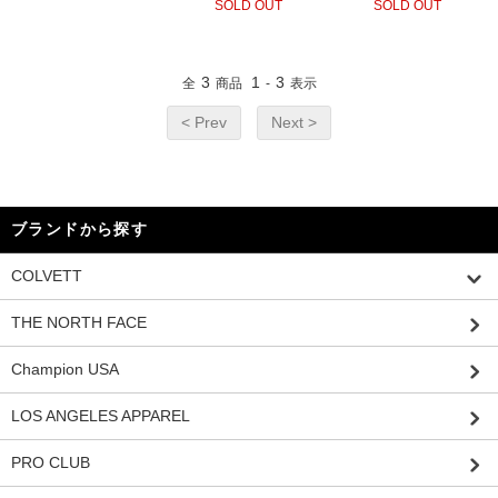
SOLD OUT
SOLD OUT
3
1
3
全
商品
-
表示
< Prev
Next >
ブランドから探す
COLVETT
THE NORTH FACE
Champion USA
LOS ANGELES APPAREL
PRO CLUB