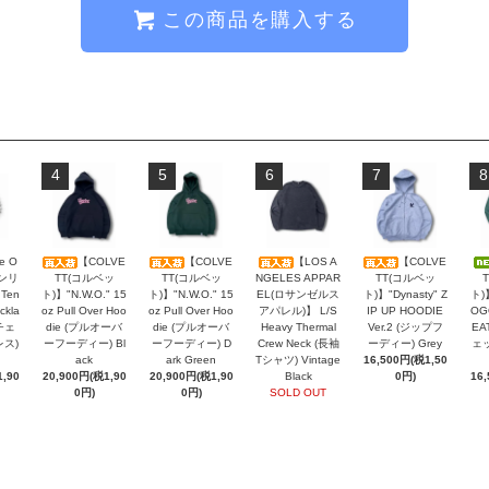
この商品を購入する
4
5
6
7
8
e O
【COLVE
【COLVE
【LOS A
【COLVE
オンリ
TT(コルベッ
TT(コルベッ
NGELES APPAR
TT(コルベッ
 Ten
ト)】"N.W.O." 15
ト)】"N.W.O." 15
EL(ロサンゼルス
ト)】"Dynasty" Z
ト)
ckla
oz Pull Over Hoo
oz Pull Over Hoo
アパレル)】 L/S
IP UP HOODIE
OG
チェ
die (プルオーバ
die (プルオーバ
Heavy Thermal
Ver.2 (ジップフ
EA
レス)
ーフーディー) Bl
ーフーディー) D
Crew Neck (長袖
ーディー) Grey
ェッ
ack
ark Green
Tシャツ) Vintage
16,500円(税1,50
,90
20,900円(税1,90
20,900円(税1,90
Black
0円)
16
0円)
0円)
SOLD OUT