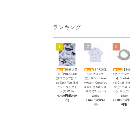
ランキング
1
2
3
※再入荷
【PROCL
【Sol
※【PROCLUB
UB(プロクラ
nly(ソール
(プロクラブ)】3p
ブ)】6.5oz Heav
ー)】Starlink
cs Tank Top (3枚
yweight Crewnec
nis Chain Ne
セットタンクト
k Tee (6.5オンス
ce (テニス 
ップ) White
半そでTシャツ)
ーン ネック
4,400円(税400
White
Silver
円)
2,640円(税240
20,900円(税1
円)
0円)