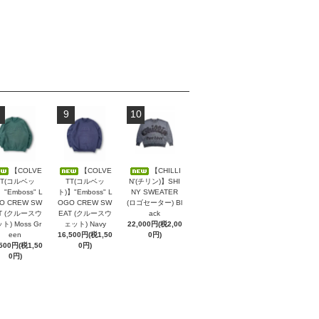
9
10
【COLVE
【COLVE
【CHILLI
TT(コルベッ
TT(コルベッ
N'(チリン)】SHI
】"Emboss" L
ト)】"Emboss" L
NY SWEATER
O CREW SW
OGO CREW SW
(ロゴセーター) Bl
T (クルースウ
EAT (クルースウ
ack
ト) Moss Gr
ェット) Navy
22,000円(税2,00
een
16,500円(税1,50
0円)
,500円(税1,50
0円)
0円)