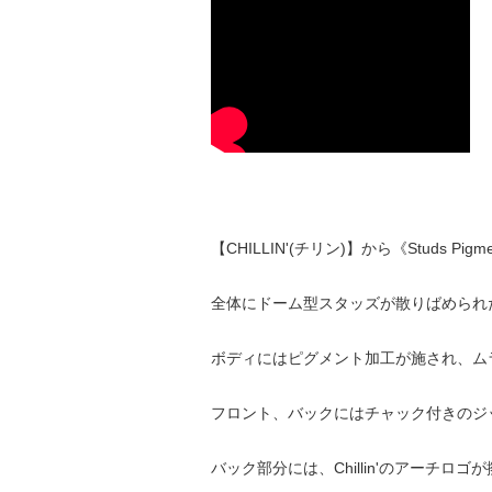
【CHILLIN'(チリン)】から《Studs Pigme
全体にドーム型スタッズが散りばめられ
ボディにはピグメント加工が施され、ム
フロント、バックにはチャック付きのジ
バック部分には、Chillin'のアーチロ