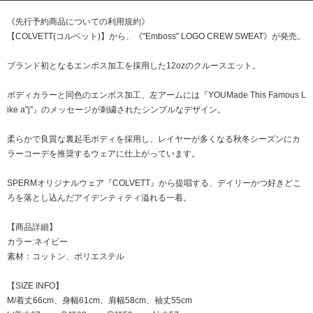
《先行予約商品についての利用規約》
【COLVETT(コルベット)】から、《"Emboss" LOGO CREW SWEAT》が発売。
ブランド初となるエンボス加工を採用した12ozのクルースエット。
ボディカラーと同色のエンボス加工、左アームには『YOUMade This Famous L
ike a"j"』のメッセージが刺繍されたシンプルなデザイン。
柔らかで良質な裏起毛ボディを採用し、レイヤーが多くなる秋冬シーズンにカ
ラーコーデを推奨するウェアに仕上がっています。
SPERMオリジナルウェア『COLVETT』から提唱する、デイリーかつ好きどこ
ろを落とし込んだアイデンティティ溢れる一着。
【商品詳細】
カラー:ネイビー
素材：コットン、ポリエステル
【SIZE INFO】
M/着丈66cm、身幅61cm、肩幅58cm、袖丈55cm