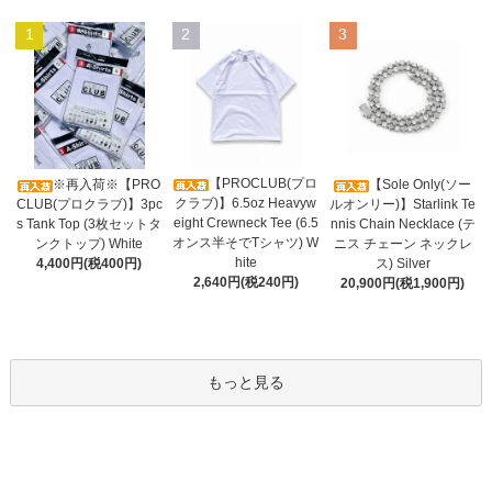
1
2
3
【PROCLUB(プロ
※再入荷※【PRO
【Sole Only(ソー
クラブ)】6.5oz Heavyw
CLUB(プロクラブ)】3pc
ルオンリー)】Starlink Te
eight Crewneck Tee (6.5
s Tank Top (3枚セットタ
nnis Chain Necklace (テ
オンス半そでTシャツ) W
ンクトップ) White
ニス チェーン ネックレ
hite
4,400円(税400円)
ス) Silver
2,640円(税240円)
20,900円(税1,900円)
もっと見る