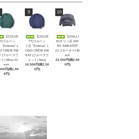
9
10
【COLVE
【COLVE
【CHILLI
TT(コルベッ
TT(コルベッ
N'(チリン)】SHI
】"Emboss" L
ト)】"Emboss" L
NY SWEATER
O CREW SW
OGO CREW SW
(ロゴセーター) Bl
T (クルースウ
EAT (クルースウ
ack
ト) Moss Gr
ェット) Navy
22,000円(税2,00
een
16,500円(税1,50
0円)
,500円(税1,50
0円)
0円)