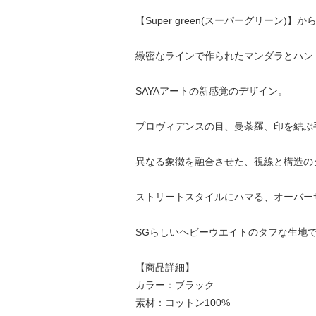
【Super green(スーパーグリーン)】から《
緻密なラインで作られたマンダラとハン
SAYAアートの新感覚のデザイン。
プロヴィデンスの目、曼荼羅、印を結ぶ
異なる象徴を融合させた、視線と構造の
ストリートスタイルにハマる、オーバー
SGらしいヘビーウエイトのタフな生地
【商品詳細】
カラー：ブラック
素材：コットン100%