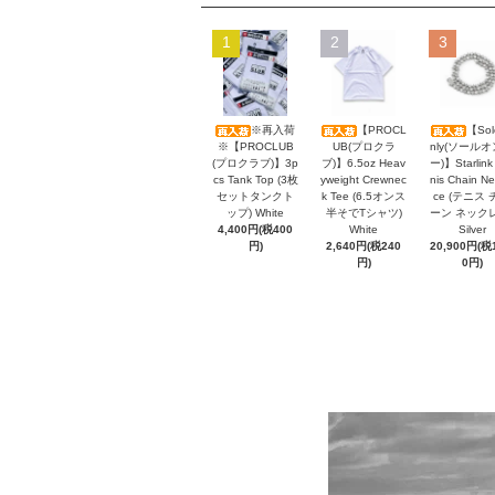
1
2
3
※再入荷
【PROCL
【Sol
※【PROCLUB
UB(プロクラ
nly(ソール
(プロクラブ)】3p
ブ)】6.5oz Heav
ー)】Starlink
cs Tank Top (3枚
yweight Crewnec
nis Chain Ne
セットタンクト
k Tee (6.5オンス
ce (テニス 
ップ) White
半そでTシャツ)
ーン ネック
4,400円(税400
White
Silver
円)
2,640円(税240
20,900円(税1
円)
0円)