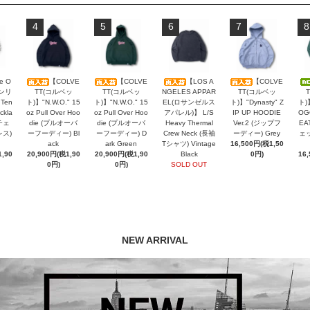
4
5
6
7
8
e O
【COLVE
【COLVE
【LOS A
【COLVE
オンリ
TT(コルベッ
TT(コルベッ
NGELES APPAR
TT(コルベッ
 Ten
ト)】"N.W.O." 15
ト)】"N.W.O." 15
EL(ロサンゼルス
ト)】"Dynasty" Z
ト)
ckla
oz Pull Over Hoo
oz Pull Over Hoo
アパレル)】 L/S
IP UP HOODIE
OG
チェ
die (プルオーバ
die (プルオーバ
Heavy Thermal
Ver.2 (ジップフ
EA
レス)
ーフーディー) Bl
ーフーディー) D
Crew Neck (長袖
ーディー) Grey
ェッ
ack
ark Green
Tシャツ) Vintage
16,500円(税1,50
,90
20,900円(税1,90
20,900円(税1,90
Black
0円)
16
0円)
0円)
SOLD OUT
NEW ARRIVAL