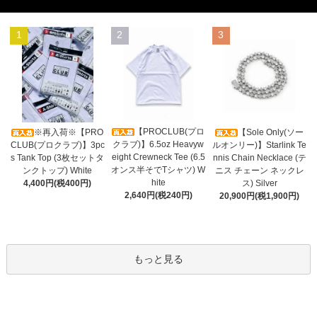
1
2
3
【PROCLUB(プロ
※再入荷※【PRO
【Sole Only(ソー
クラブ)】6.5oz Heavyw
CLUB(プロクラブ)】3pc
ルオンリー)】Starlink Te
eight Crewneck Tee (6.5
s Tank Top (3枚セットタ
nnis Chain Necklace (テ
オンス半そでTシャツ) W
ンクトップ) White
ニス チェーン ネックレ
hite
4,400円(税400円)
ス) Silver
2,640円(税240円)
20,900円(税1,900円)
もっと見る