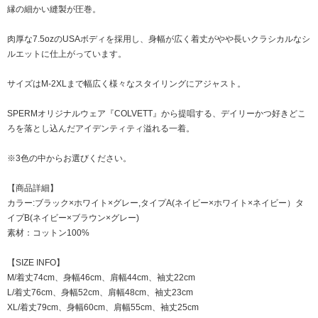
縁の細かい縫製が圧巻。
肉厚な7.5ozのUSAボディを採用し、身幅が広く着丈がやや長いクラシカルなシ
ルエットに仕上がっています。
サイズはM-2XLまで幅広く様々なスタイリングにアジャスト。
SPERMオリジナルウェア『COLVETT』から提唱する、デイリーかつ好きどこ
ろを落とし込んだアイデンティティ溢れる一着。
※3色の中からお選びください。
【商品詳細】
カラー:ブラック×ホワイト×グレー,タイプA(ネイビー×ホワイト×ネイビー）タ
イプB(ネイビー×ブラウン×グレー)
素材：コットン100%
【SIZE INFO】
M/着丈74cm、身幅46cm、肩幅44cm、袖丈22cm
L/着丈76cm、身幅52cm、肩幅48cm、袖丈23cm
XL/着丈79cm、身幅60cm、肩幅55cm、袖丈25cm