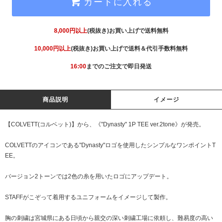
カートに入れる
8,000円以上
(税抜き)お買い上げで送料無料
10,000円以上
(税抜き)お買い上げで送料＆代引手数料無料
16:00
までのご注文で即日発送
商品説明
イメージ
【COLVETT(コルベット)】から、《"Dynasty" 1P TEE ver.2tone》が発売。
COLVETTのアイコンである"Dynasty"ロゴを使用したシンプルなワンポイントT
EE。
バージョン2トーンでは2色の糸を用いたロゴにアップデート。
STAFFがこぞって着用するユニフォームをイメージして製作。
胸の刺繍は宮城県にある日頃から親交の深い刺繍工場に依頼し、難易度の高い