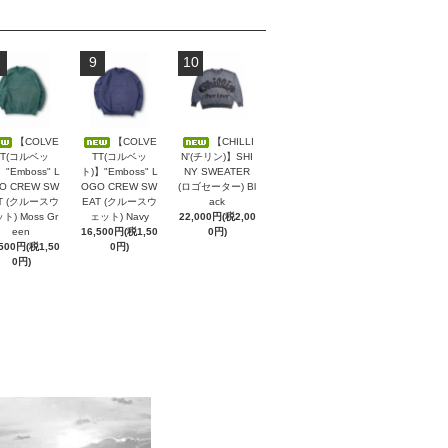
9
10
【COLVE
【COLVE
【CHILLI
TT(コルベッ
TT(コルベッ
N'(チリン)】SHI
】"Emboss" L
ト)】"Emboss" L
NY SWEATER
O CREW SW
OGO CREW SW
(ロゴセーター) Bl
T (クルースウ
EAT (クルースウ
ack
ト) Moss Gr
ェット) Navy
22,000円(税2,00
een
16,500円(税1,50
0円)
,500円(税1,50
0円)
0円)