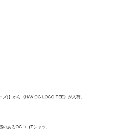
ユアーズ)】から《H/W OG LOGO TEE》が入荷。
感のあるOGロゴTシャツ。