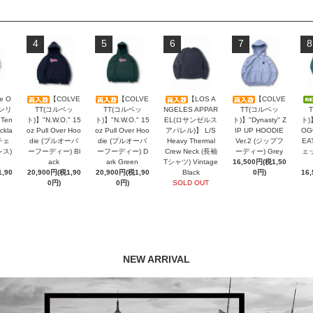
4
5
6
7
8
e O
【COLVE
【COLVE
【LOS A
【COLVE
オンリ
TT(コルベッ
TT(コルベッ
NGELES APPAR
TT(コルベッ
 Ten
ト)】"N.W.O." 15
ト)】"N.W.O." 15
EL(ロサンゼルス
ト)】"Dynasty" Z
ト)
ckla
oz Pull Over Hoo
oz Pull Over Hoo
アパレル)】 L/S
IP UP HOODIE
OG
チェ
die (プルオーバ
die (プルオーバ
Heavy Thermal
Ver.2 (ジップフ
EA
レス)
ーフーディー) Bl
ーフーディー) D
Crew Neck (長袖
ーディー) Grey
ェッ
ack
ark Green
Tシャツ) Vintage
16,500円(税1,50
,90
20,900円(税1,90
20,900円(税1,90
Black
0円)
16
0円)
0円)
SOLD OUT
NEW ARRIVAL