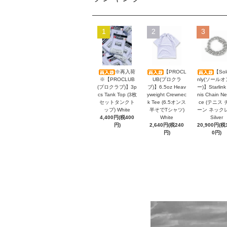
1
2
3
※再入荷
【PROCL
【Sol
※【PROCLUB
UB(プロクラ
nly(ソール
(プロクラブ)】3p
ブ)】6.5oz Heav
ー)】Starlink
cs Tank Top (3枚
yweight Crewnec
nis Chain Ne
セットタンクト
k Tee (6.5オンス
ce (テニス 
ップ) White
半そでTシャツ)
ーン ネック
4,400円(税400
White
Silver
円)
2,640円(税240
20,900円(税1
円)
0円)