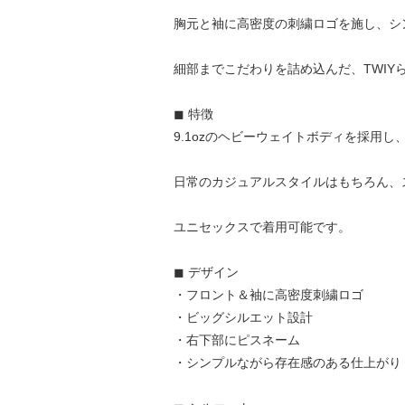
胸元と袖に高密度の刺繍ロゴを施し、シ
細部までこだわりを詰め込んだ、TWIY
◼︎ 特徴
9.1ozのヘビーウェイトボディを採用
日常のカジュアルスタイルはもちろん、
ユニセックスで着用可能です。
◼︎ デザイン
・フロント＆袖に高密度刺繍ロゴ
・ビッグシルエット設計
・右下部にピスネーム
・シンプルながら存在感のある仕上がり