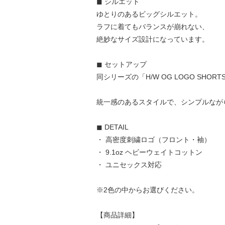
◼︎ シルエット
ゆとりのあるビッグシルエット。
ラフに着てもバランスが崩れない、
絶妙なサイズ設計になっています。
◼︎ セットアップ
同シリーズの「H/W OG LOGO SH
統一感のあるスタイルで、シンプルなが
◼︎ DETAIL
・ 高密度刺繍ロゴ（フロント・袖）
・ 9.1oz ヘビーウェイトコットン
・ ユニセックス対応
※2色の中からお選びください。
【商品詳細】