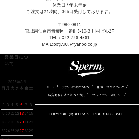
休業日 / 年末年始
ご注文は24時間、365日受付しております。
〒980-0811
宮城県仙台市青葉区一番町3-10-3 川村ビル2F
TEL：022-726-4561
MAIL:
bbtjy907@yahoo.co.jp
営業日につ
いて
2026年8月
/
/
/
ホーム
支払い方法について
配送・送料について
日
月
火
水
木
金
土
/
/
特定商取引法に基づく表記
プライバシーポリシー
1
2
3
4
5
6
7
8
9
10
11
12
13
14
15
COPYRIGHT (C) SPERM. ALL RIGHTS RESERVED.
16
17
18
19
20
21
22
23
24
25
26
27
28
29