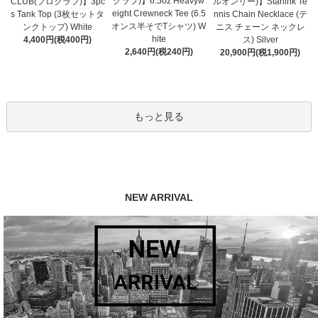
クラブ)】6.5oz Heavyw
CLUB(プロクラブ)】3pc
ルオンリー)】Starlink Te
eight Crewneck Tee (6.5
s Tank Top (3枚セットタ
nnis Chain Necklace (テ
オンス半そでTシャツ) W
ンクトップ) White
ニス チェーン ネックレ
hite
4,400円(税400円)
ス) Silver
2,640円(税240円)
20,900円(税1,900円)
もっと見る
NEW ARRIVAL