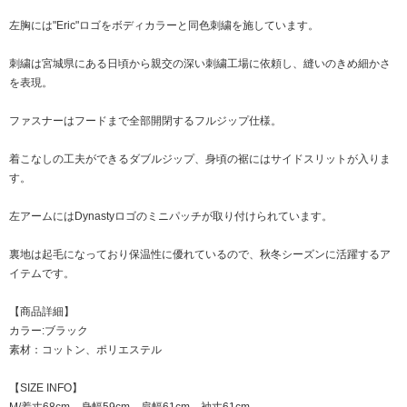
左胸には"Eric"ロゴをボディカラーと同色刺繍を施しています。
刺繍は宮城県にある日頃から親交の深い刺繍工場に依頼し、縫いのきめ細かさ
を表現。
ファスナーはフードまで全部開閉するフルジップ仕様。
着こなしの工夫ができるダブルジップ、身頃の裾にはサイドスリットが入りま
す。
左アームにはDynastyロゴのミニパッチが取り付けられています。
裏地は起毛になっており保温性に優れているので、秋冬シーズンに活躍するア
イテムです。
【商品詳細】
カラー:ブラック
素材：コットン、ポリエステル
【SIZE INFO】
M/着丈68cm、身幅59cm、肩幅61cm、袖丈61cm