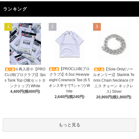
ランキング
1
2
3
【PROCLUB(プロ
※再入荷※【PRO
【Sole Only(ソー
クラブ)】6.5oz Heavyw
CLUB(プロクラブ)】3pc
ルオンリー)】Starlink Te
eight Crewneck Tee (6.5
s Tank Top (3枚セットタ
nnis Chain Necklace (テ
オンス半そでTシャツ) W
ンクトップ) White
ニス チェーン ネックレ
hite
4,400円(税400円)
ス) Silver
2,640円(税240円)
20,900円(税1,900円)
もっと見る