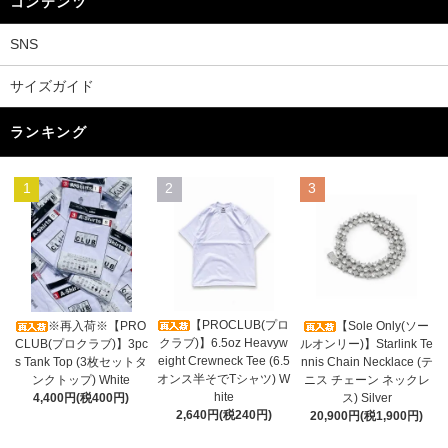
コンテンツ
SNS
サイズガイド
ランキング
1
2
3
【PROCLUB(プロ
※再入荷※【PRO
【Sole Only(ソー
クラブ)】6.5oz Heavyw
CLUB(プロクラブ)】3pc
ルオンリー)】Starlink Te
eight Crewneck Tee (6.5
s Tank Top (3枚セットタ
nnis Chain Necklace (テ
オンス半そでTシャツ) W
ンクトップ) White
ニス チェーン ネックレ
hite
4,400円(税400円)
ス) Silver
2,640円(税240円)
20,900円(税1,900円)