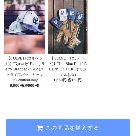
【COLVETT(コルベッ
【COLVETT(コルベッ
ト)】"Dynasty" Piping R
ト)】"The Blue Print" IN
etro Strapback CAP (ス
CENSE STICK (オリジ
トライプバックキャッ
ナルお香)
プ) White×Navy
1,650円(税150円)
9,900円(税900円)
この商品を購入する