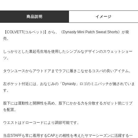
商品説明
イメージ
【COLVETT(コルベット)】から、《Dynasty Mini Patch Sweat Shorts》が発
売。
しっかりとした裏起毛生地を使用したシンプルなデザインのスウェットショー
ツ。
タウンユースからアウトドアまでラフに履きこなせるコスパの良いアイテム。
左ポケット付近には、おなじみの「Dynasty」ロゴのミニパッチが施されていま
す。
股下には運動性と開脚性を高め、股下にかかる力を分散するガゼット状にリブ
を配置。
ウエストはドローコードにより調節可能です。
当店STAFFも常に着用するCAPとの相性を考えたサマーシーズンに活躍する一