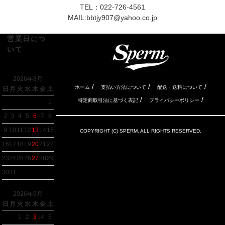
TEL：022-726-4561
MAIL:
bbtjy907@yahoo.co.jp
営業日につ
いて
2026年8月
/
/
/
ホーム
支払い方法について
配送・送料について
日
月
火
水
木
金
土
/
/
特定商取引法に基づく表記
プライバシーポリシー
1
2
3
4
5
6
7
8
9
10
11
12
13
14
15
COPYRIGHT (C) SPERM. ALL RIGHTS RESERVED.
16
17
18
19
20
21
22
23
24
25
26
27
28
29
30
31
2026年9月
日
月
火
水
木
金
土
1
2
3
4
5