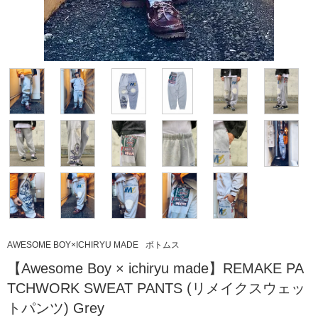
AWESOME BOY×ICHIRYU MADE
ボトムス
【Awesome Boy × ichiryu made】REMAKE PA
TCHWORK SWEAT PANTS (リメイクスウェッ
トパンツ) Grey