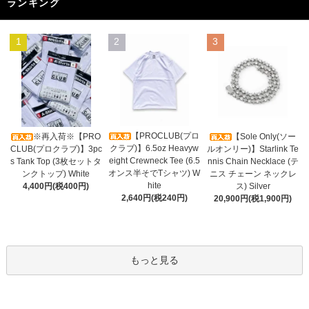
ランキング
1
2
3
【PROCLUB(プロ
※再入荷※【PRO
【Sole Only(ソー
クラブ)】6.5oz Heavyw
CLUB(プロクラブ)】3pc
ルオンリー)】Starlink Te
eight Crewneck Tee (6.5
s Tank Top (3枚セットタ
nnis Chain Necklace (テ
オンス半そでTシャツ) W
ンクトップ) White
ニス チェーン ネックレ
hite
4,400円(税400円)
ス) Silver
2,640円(税240円)
20,900円(税1,900円)
もっと見る