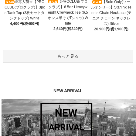
【PROCLUB(プロ
※再入荷※【PRO
【Sole Only(ソー
クラブ)】6.5oz Heavyw
CLUB(プロクラブ)】3pc
ルオンリー)】Starlink Te
eight Crewneck Tee (6.5
s Tank Top (3枚セットタ
nnis Chain Necklace (テ
オンス半そでTシャツ) W
ンクトップ) White
ニス チェーン ネックレ
hite
4,400円(税400円)
ス) Silver
2,640円(税240円)
20,900円(税1,900円)
もっと見る
NEW ARRIVAL