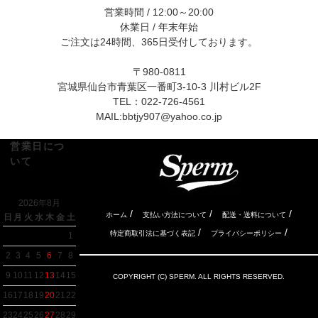
営業時間 / 12:00～20:00
休業日 / 年末年始
ご注文は24時間、365日受付しております。
〒980-0811
宮城県仙台市青葉区一番町3-10-3 川村ビル2F
TEL：022-726-4561
MAIL:
bbtjy907@yahoo.co.jp
営業日につ
いて
2026年8月
/
/
/
ホーム
支払い方法について
配送・送料について
日
月
火
水
木
金
土
/
/
特定商取引法に基づく表記
プライバシーポリシー
1
2
3
4
5
6
7
8
9
10
11
12
13
14
15
COPYRIGHT (C) SPERM. ALL RIGHTS RESERVED.
16
17
18
19
20
21
22
23
24
25
26
27
28
29