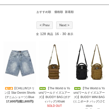
おすすめ順
価格順
新着順
< Prev
Next >
128
16
30
全
商品
-
表示
【CHILLIN'(チリ
【The World is Yo
【The World is Yo
ン)】Star Denim Shorts
urs(ワールドイズユアー
urs(ワールドイズユアー
(デニムショーツ) Blue
ズ)】BUDDY BAG (ボデ
ズ)】BUDDY MINI BAG
17,600円(税1,600円)
ィバッグ) Khaki
(ミニポーチ バッグ) 2 C
SOLD OUT
olors