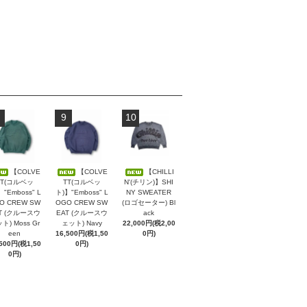
9
10
【COLVE
【COLVE
【CHILLI
TT(コルベッ
TT(コルベッ
N'(チリン)】SHI
】"Emboss" L
ト)】"Emboss" L
NY SWEATER
O CREW SW
OGO CREW SW
(ロゴセーター) Bl
T (クルースウ
EAT (クルースウ
ack
ト) Moss Gr
ェット) Navy
22,000円(税2,00
een
16,500円(税1,50
0円)
,500円(税1,50
0円)
0円)