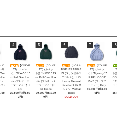
4
5
6
7
8
e O
【COLVE
【COLVE
【LOS A
【COLVE
オンリ
TT(コルベッ
TT(コルベッ
NGELES APPAR
TT(コルベッ
 Ten
ト)】"N.W.O." 15
ト)】"N.W.O." 15
EL(ロサンゼルス
ト)】"Dynasty" Z
ト)
ckla
oz Pull Over Hoo
oz Pull Over Hoo
アパレル)】 L/S
IP UP HOODIE
OG
チェ
die (プルオーバ
die (プルオーバ
Heavy Thermal
Ver.2 (ジップフ
EA
レス)
ーフーディー) Bl
ーフーディー) D
Crew Neck (長袖
ーディー) Grey
ェッ
ack
ark Green
Tシャツ) Vintage
16,500円(税1,50
,90
20,900円(税1,90
20,900円(税1,90
Black
0円)
16
0円)
0円)
SOLD OUT