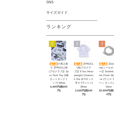
SNS
サイズガイド
ランキング
1
2
3
※再入荷
【PROCL
【Sol
※【PROCLUB
UB(プロクラ
nly(ソール
(プロクラブ)】3p
ブ)】6.5oz Heav
ー)】Starlink
cs Tank Top (3枚
yweight Crewnec
nis Chain Ne
セットタンクト
k Tee (6.5オンス
ce (テニス 
ップ) White
半そでTシャツ)
ーン ネック
4,400円(税400
White
Silver
円)
2,640円(税240
20,900円(税1
円)
0円)