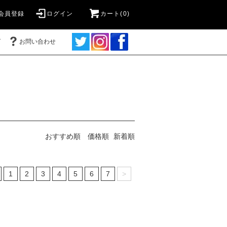
会員登録
ログイン
カート(0)
グ
お問い合わせ
おすすめ順
価格順
新着順
1
2
3
4
5
6
7
>