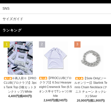
SNS
サイズガイド
ランキング
1
2
3
【PROCLUB(プロ
※再入荷※【PRO
【Sole Only(ソー
クラブ)】6.5oz Heavyw
CLUB(プロクラブ)】3pc
ルオンリー)】Starlink Te
eight Crewneck Tee (6.5
s Tank Top (3枚セットタ
nnis Chain Necklace (テ
オンス半そでTシャツ) W
ンクトップ) White
ニス チェーン ネックレ
hite
4,400円(税400円)
ス) Silver
2,640円(税240円)
20,900円(税1,900円)