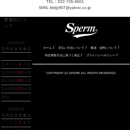
TEL：022-726-4561
MAIL:
bbtjy907@yahoo.co.jp
営業日につ
いて
2026年8月
/
/
/
ホーム
支払い方法について
配送・送料について
日
月
火
水
木
金
土
/
/
特定商取引法に基づく表記
プライバシーポリシー
1
2
3
4
5
6
7
8
9
10
11
12
13
14
15
COPYRIGHT (C) SPERM. ALL RIGHTS RESERVED.
16
17
18
19
20
21
22
23
24
25
26
27
28
29
30
31
2026年9月
日
月
火
水
木
金
土
1
2
3
4
5