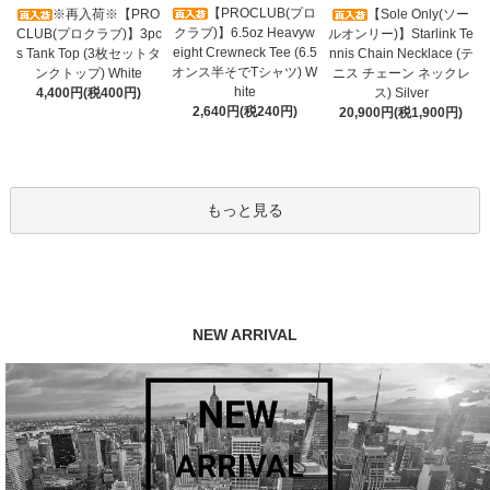
【PROCLUB(プロ
※再入荷※【PRO
【Sole Only(ソー
クラブ)】6.5oz Heavyw
CLUB(プロクラブ)】3pc
ルオンリー)】Starlink Te
eight Crewneck Tee (6.5
s Tank Top (3枚セットタ
nnis Chain Necklace (テ
オンス半そでTシャツ) W
ンクトップ) White
ニス チェーン ネックレ
hite
4,400円(税400円)
ス) Silver
2,640円(税240円)
20,900円(税1,900円)
もっと見る
NEW ARRIVAL