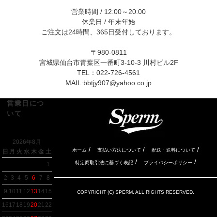
営業時間 / 12:00～20:00
休業日 / 年末年始
ご注文は24時間、365日受付しております。
〒980-0811
宮城県仙台市青葉区一番町3-10-3 川村ビル2F
TEL：022-726-4561
MAIL:
bbtjy907@yahoo.co.jp
営業日につ
いて
2026年8月
/
/
/
ホーム
支払い方法について
配送・送料について
日
月
火
水
木
金
土
/
/
特定商取引法に基づく表記
プライバシーポリシー
1
2
3
4
5
6
7
8
9
10
11
12
13
14
15
COPYRIGHT (C) SPERM. ALL RIGHTS RESERVED.
16
17
18
19
20
21
22